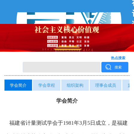
热点搜索
搜索
学会简介
学会章程
组织架构
理事会成员
监
学会简介
福建
省计量测试学会于
1981
年
3
月
5
日成立，是福建