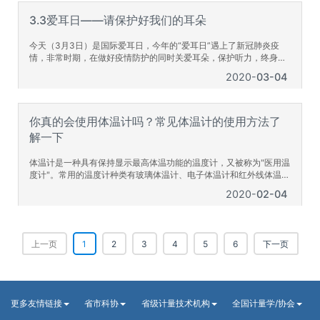
值就会偏高，会误诊为“耳朵不好”。当实际输出的声音偏高，测出的
听
3.3爱耳日——请保护好我们的耳朵
今天（3月3日）是国际爱耳日，今年的“爱耳日”遇上了新冠肺炎疫
情，非常时期，在做好疫情防护的同时关爱耳朵，保护听力，终身受
益！ 保护听力，终生受益。现在仍然处于疫情防控阶段，请大家在此
2020
03-04
期间注意个人防护，戴口罩，勤洗手，常清洁，多运动。 福建省计量
科学研究院力声所长期以来从事听力计量检测及听力计量宣传工作，
曾多次在福建省内医院做听力计量重要性的报告。作为福建省内唯
你真的会使用体温计吗？常见体温计的使用方法了
解一下
体温计是一种具有保持显示最高体温功能的温度计，又被称为"医用温
度计"。常用的温度计种类有玻璃体温计、电子体温计和红外线体温
计。 市面上较为常见的是玻璃体温计。玻璃体温计的工作物质是水
2020
02-04
银，其测量原理是利用液体的热胀冷缩。玻璃体温计具有示值准确、
稳定性高的特点，并且价格低廉，不用外接电源，但玻璃体温计易
碎，可能会造成水银污染，使用不是特别方便，也有不少人选择电子
体温计。 一、玻璃体温计 使用方法：
上一页
1
2
3
4
5
6
下一页
更多友情链接
省市科协
省级计量技术机构
全国计量学/协会