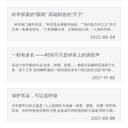
科学探索的“眼睛” 高端制造的“尺子”
科学家门捷列夫说：“科学是从测量开始的。”“现代热力学之父”开尔
文有一条著名结论：“只有测量出来，才能制造出来。”人类科学研究
的革命，工业制造的迭代升级，都离不开测量技术的精进。在当代科
2022
03-24
技和工业领域，高水平的精密测量技术和精密仪器制造能力，是一个
国家科学研究和整体工业领先程度的重要指标，更是发展高端制造业
的必备条件。随着精密测量技术不断进步，其在科学研究、工程科
技、现代工
一秒有多长 ——​时间不只是钟表上的滴答声
在这个快节奏的社会 秒杀、秒懂、秒退…… 都表示在瞬间完成某个任
务、某个工作 这转瞬即逝的一秒到底有多长? 我们的生活是1秒1秒累
加而成的 冲一杯咖啡30秒等一个红绿灯15秒 每天8点前必须打卡，超
2021
11-02
过1秒，就要扣钱。 秒是我们在日常生活中用到的最小时间单位只是
钟表滴答一声却可能发生很多事你想过吗：1秒究竟有多长？ 传统上
我们定义的一秒是根据地球周期运动定义的地球自转一圈大约是1天
24小时1小
保护耳朵，可以这样做
今年爱耳日的主题是 “人人获得听力保健--筛查、康复、沟通” 经常掏
耳朵、长时间煲电话粥等习惯 会造成不同程度的听力退减 而听力检测
是防止听力损失 或消灭听力障碍的主要手段 如今，被广泛运用的听力
2021
03-09
检测仪器主要有 纯音听力计、阻抗听力计、耳声发射测量仪、 脑干诱
发电位仪，电测听室 当听力计实际输出的声音偏低，测出的听力阈